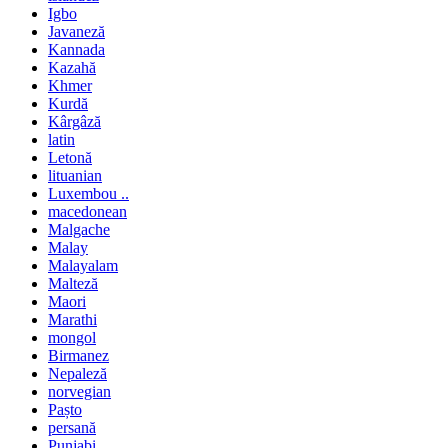
Igbo
Javaneză
Kannada
Kazahă
Khmer
Kurdă
Kârgâză
latin
Letonă
lituanian
Luxembou ..
macedonean
Malgache
Malay
Malayalam
Malteză
Maori
Marathi
mongol
Birmanez
Nepaleză
norvegian
Pașto
persană
Punjabi