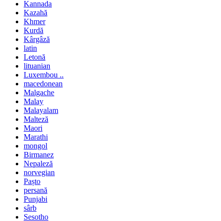
Kannada
Kazahă
Khmer
Kurdă
Kârgâză
latin
Letonă
lituanian
Luxembou ..
macedonean
Malgache
Malay
Malayalam
Malteză
Maori
Marathi
mongol
Birmanez
Nepaleză
norvegian
Pașto
persană
Punjabi
sârb
Sesotho