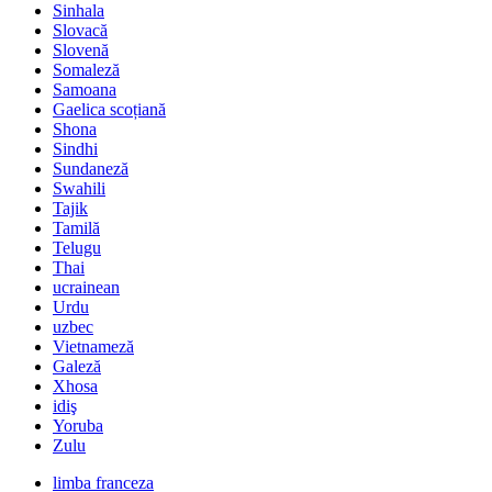
Sinhala
Slovacă
Slovenă
Somaleză
Samoana
Gaelica scoțiană
Shona
Sindhi
Sundaneză
Swahili
Tajik
Tamilă
Telugu
Thai
ucrainean
Urdu
uzbec
Vietnameză
Galeză
Xhosa
idiş
Yoruba
Zulu
limba franceza