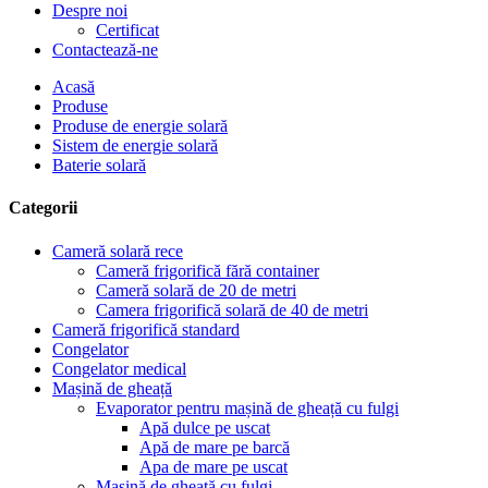
Despre noi
Certificat
Contactează-ne
Acasă
Produse
Produse de energie solară
Sistem de energie solară
Baterie solară
Categorii
Cameră solară rece
Cameră frigorifică fără container
Cameră solară de 20 de metri
Camera frigorifică solară de 40 de metri
Cameră frigorifică standard
Congelator
Congelator medical
Mașină de gheață
Evaporator pentru mașină de gheață cu fulgi
Apă dulce pe uscat
Apă de mare pe barcă
Apa de mare pe uscat
Mașină de gheață cu fulgi