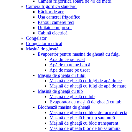
Camera frigorifică solară de 40 de metri
Cameră frigorifică standard
Răcitor de aer
Ușa camerei frigorifice
Panoul camerei reci
Unitate compresor
Cabină electrică
Congelator
Congelator medical
Mașină de gheață
Evaporator pentru mașină de gheață cu fulgi
Apă dulce pe uscat
Apă de mare pe barcă
Apa de mare pe uscat
Mașină de gheață cu fulgi
Mașină de gheață cu fulgi de apă dulce
Mașină de gheață cu fulgi de apă de mare
Mașină de gheață cu tub
Mașină de gheață cu tub
Evaporator cu mașină de gheață cu tub
Blochează mașina de gheață
Mașină de gheață cu bloc de răcire directă
Mașină de gheață bloc tip saramură
Mașină de gheață cu bloc transparent
Mașină de gheață bloc de tip saramură