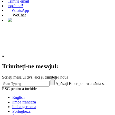
Trimite email
topshine5
WhatsApp
WeChat
x
Trimiteți-ne mesajul:
Scrieți mesajul dvs. aici și trimiteți-l nouă
Apăsați Enter pentru a căuta sau
ESC pentru a închide
English
limba franceza
limba germana
Portugheză