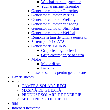
Weichai marine generator
Yuchai marine generator
Generator cu motor Cummins
Generator cu motor Perkins
Generator cu motor Weifang
Generator cu motor Yangdong
Generator cu motor Shangchai
Generator cu motor Weichai
Remorcă și turn de lumină generator
Sistem paralel și ATS
Generator de 1-10KW
Grup electrogen diesel
Grup electrogen pe benzină
Motor
Motor diesel
Benzină
Piese de schimb pentru generatoare
Caz de succes
video
CAMERĂ SOLARĂ RECI
MAȘINĂ DE GHEAȚĂ
PRODUSE SOLARE DE ENERGIE
SET GENERATOR DIESEL
Știri
Întrebări frecvente