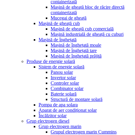
containerizată
Mașină de gheață bloc de răcire directă
containerizată
Mucegai de gheață
Mașină de gheață cub
Mașină de gheață cub comercială
Mașină industrială de gheață cu cuburi
Mașină de înghețată
Mașină de înghețată moale
Mașină de înghețată tare
Mașină de înghețată prăjită
Produse de energie solară
Sistem de energie solară
Panou solar
Invertor solar
Controler solar
Combinator solar
Baterie solară
Structură de montare solară
Pompa de apa solara
Aparat de aer condiționat solar
Încălzitor solar
Grup electrogen diesel
Grup electrogen marin
Grupul electrogen marin Cummins