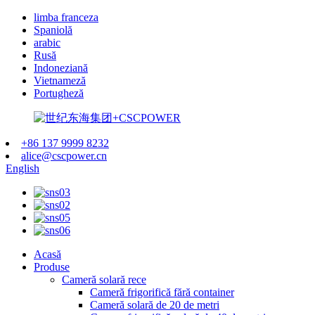
limba franceza
Spaniolă
arabic
Rusă
Indoneziană
Vietnameză
Portugheză
+86 137 9999 8232
alice@cscpower.cn
English
Acasă
Produse
Cameră solară rece
Cameră frigorifică fără container
Cameră solară de 20 de metri