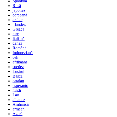
Spaniolă
Rusă
japonez
coreeană
arabic
irlandez
Greacă
turc
Italiană
danez
Română
Indoneziană
ceh
afrikaans
suedez
Lustrui
Bască
catalan
esperanto
hindi
Lao
albanez
Amharică
armean
Azeră