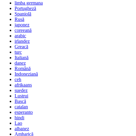
limba germana
Portugheză
Spaniolă
Rusă
japonez
coreeană
arabic
irlandez
Greacă
turc
Italiană
danez
Română
Indoneziană
ceh
afrikaans
suedez
Lustrui
Bască
catalan
esperanto
hindi
Lao
albanez
Amharică