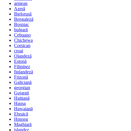
armean
Azeră
Bielorusă
Bengaleză
Bosniac
bulgară
Cebuano
Chichewa
Corsican
croat
Olandeză
Estonă
Filipinez
finlandeză
Frizonă
Galiciană
georgian
Gujarati
Haitiană
Hausa
Hawaiană
Ebraică
Hmong
Maghiară
islandez