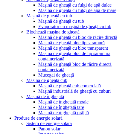
Mașină de gheață cu fulgi de apă dulce
Mașină de gheață cu fulgi de apă de mare
Mașină de gheață cu tub
Mașină de gheață cu tub
Evaporator cu mașină de gheață cu tub
Blochează mașina de gheață
Mașină de gheață cu bloc de răcire directă
Mașină de gheață bloc tip saramură
Mașină de gheață cu bloc transparent
Mașină de gheață bloc de tip saramură
containerizată
Mașină de gheață bloc de răcire directă
containerizată
Mucegai de gheață
Mașină de gheață cub
Mașină de gheață cub comercială
Mașină industrială de gheață cu cuburi
Mașină de înghețată
Mașină de înghețată moale
Mașină de înghețată tare
Mașină de înghețată prăjită
Produse de energie solară
Sistem de energie solară
Panou solar