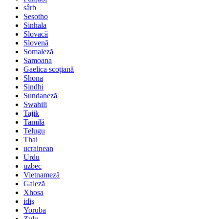
sârb
Sesotho
Sinhala
Slovacă
Slovenă
Somaleză
Samoana
Gaelica scoțiană
Shona
Sindhi
Sundaneză
Swahili
Tajik
Tamilă
Telugu
Thai
ucrainean
Urdu
uzbec
Vietnameză
Galeză
Xhosa
idiş
Yoruba
Zulu